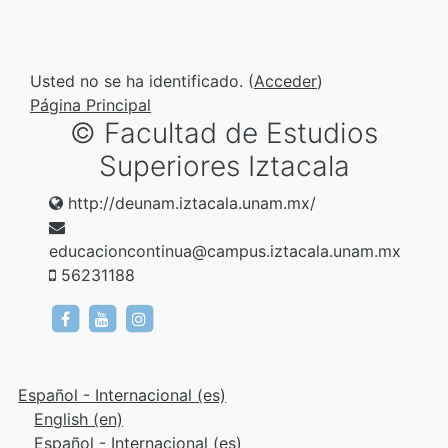
Usted no se ha identificado. (
Acceder
)
Página Principal
© Facultad de Estudios
Superiores Iztacala
http://deunam.iztacala.unam.mx/
educacioncontinua@campus.iztacala.unam.mx
56231188
https://www.facebook.com/DeuFesIztacala
https://www.instagram.com/deufesiztacala
https://www.instagram.com/deufesizta
Español - Internacional ‎(es)‎
English ‎(en)‎
Español - Internacional ‎(es)‎